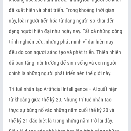
đã xuất hiện và phát triển. Trong khoảng thời gian
này, loài người tiến hóa từ dạng người sơ khai đến
dạng người hiện đại như ngày nay. Tất cả những công
trình nghiên cứu, những phát minh vĩ đại hiện nay
đều do con người sáng tạo và phát triển. Thiên nhiên
đã ban tặng môi trường để sinh sống và con người
chính là những người phát triển nên thế giới này.
Trí tuệ nhân tạo Artificial Intelligence – AI xuất hiện
từ khoảng giữa thế kỷ 20. Nhưng trí tuệ nhân tạo
thực sự bùng nổ vào những năm cuối thế kỷ 20 và
thế kỷ 21 đặc biệt là trong những năm trở lại đây.