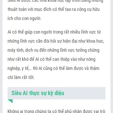
Siêu AI được các nhà khoa học lập trình bằng những
thuật toán với mục đích có thể tạo ra công cụ hữu
ích cho con người.
AI có thể giúp con người trong rất nhiều lĩnh vực từ
những lĩnh vực cần đòi hỏi sự hiện đại như khoa học,
máy tính, dịch vụ đến những lĩnh vực tưởng chừng
như rất khó để AI có thể can thiệp vào như nông
nghiệp, y tế,… thì AI cũng có thể làm được và thậm
chí làm rất tốt.
Siêu AI thực sự kỳ diệu
Không ai trong chúng ta có thể phủ nhận được vai trò