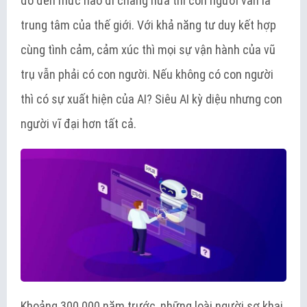
đó đến mức nào đi chăng nữa thì con người vẫn là
trung tâm của thế giới. Với khả năng tư duy kết hợp
cùng tình cảm, cảm xúc thì mọi sự vận hành của vũ
trụ vẫn phải có con người. Nếu không có con người
thì có sự xuất hiện của AI? Siêu AI kỳ diệu nhưng con
người vĩ đại hơn tất cả.
Khoảng 300.000 năm trước, những loài người sơ khai