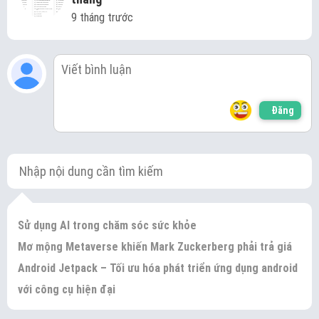
9 tháng trước
Đăng
Sử dụng AI trong chăm sóc sức khỏe
Mơ mộng Metaverse khiến Mark Zuckerberg phải trả giá
Android Jetpack – Tối ưu hóa phát triển ứng dụng android
với công cụ hiện đại