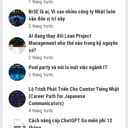
1 tháng trước
BrSE là ai, Vì sao nhiều công ty Nhật luôn
săn đón vị trí này
2 tháng trước
AI đang thay đổi Lean Project
Management như thế nào trong kỷ nguyên
số?
2 tháng trước
Pool party và nỗi lo mất việc ngành IT
2 tháng trước
Lộ Trình Phát Triển Cho Comtor Tiếng Nhật
(Career Path for Japanese
Communicators)
4 tháng trước
Cách nâng cấp ChatGPT Go miễn phí 12
tháng