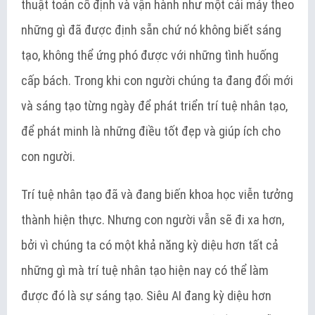
thuật toán cố định và vận hành như một cái máy theo
những gì đã được định sẵn chứ nó không biết sáng
tạo, không thể ứng phó được với những tình huống
cấp bách. Trong khi con người chúng ta đang đổi mới
và sáng tạo từng ngày để phát triển trí tuệ nhân tạo,
để phát minh là những điều tốt đẹp và giúp ích cho
con người.
Trí tuệ nhân tạo đã và đang biến khoa học viễn tưởng
thành hiện thực. Nhưng con người vẫn sẽ đi xa hơn,
bởi vì chúng ta có một khả năng kỳ diệu hơn tất cả
những gì mà trí tuệ nhân tạo hiện nay có thể làm
được đó là sự sáng tạo. Siêu AI đang kỳ diệu hơn