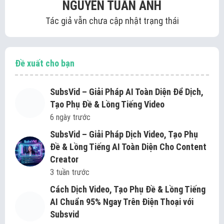
NGUYỄN TUẤN ANH
Tác giả vẫn chưa cập nhật trạng thái
Đề xuất cho bạn
SubsVid – Giải Pháp AI Toàn Diện Để Dịch,
Tạo Phụ Đề & Lồng Tiếng Video
6 ngày trước
SubsVid – Giải Pháp Dịch Video, Tạo Phụ
Đề & Lồng Tiếng AI Toàn Diện Cho Content
Creator
3 tuần trước
Cách Dịch Video, Tạo Phụ Đề & Lồng Tiếng
AI Chuẩn 95% Ngay Trên Điện Thoại với
Subsvid