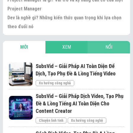
Project Manager
Dev là nghề gì? Những kiến thức quan trọng khi lựa chọn
theo đuổi nó
MỚI
XEM
NỔI
SubsVid – Giải Pháp AI Toàn Diện Để
Dịch, Tạo Phụ Đề & Lồng Tiếng Video
Xu hướng công nghệ
SubsVid – Giải Pháp Dịch Video, Tạo Phụ
Đề & Lồng Tiếng AI Toàn Diện Cho
Content Creator
Chuyện linh tinh
Xu hướng công nghệ