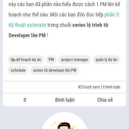
này các bạn đã phần nào hiểu được cách 1 PM lên kế
hoạch như thế nào. Mời các bạn đón đọc tiếp
phần 3:
Kỹ thuật estimate
trong chuỗi
series lộ trình từ
Developer lên PM
!
lập kế hoạch dự án
PM
project manager
quản lý dự án
schedule
series từ developer lên PM
425 lượt xem
| 0 bình luận
0
Bình luận
Chia sẻ