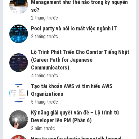
Management như thế nào trong kỷ nguyên
số?
2 tháng trước
Pool party và nỗi lo mất việc ngành IT
2 tháng trước
Lộ Trình Phát Triển Cho Comtor Tiếng Nhật
(Career Path for Japanese
Communicators)
4 tháng trước
Tạo tài khoản AWS và tìm hiểu AWS
Organizations
5 tháng trước
Kỹ năng giải quyết vấn đề – Lộ trình từ
Developer lên PM (Phần 6)
2 năm trước
How to config elastic beanstalk laravel