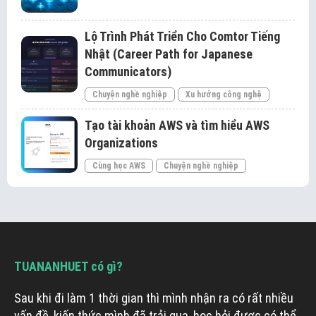
Lộ Trình Phát Triển Cho Comtor Tiếng
Nhật (Career Path for Japanese
Communicators)
Chuyện nghề nghiệp
Xu hướng công nghệ
Tạo tài khoản AWS và tìm hiểu AWS
Organizations
Cùng học AWS
Chuyện nghề nghiệp
TUANANHUET có gì?
Sau khi đi làm 1 thời gian thì mình nhận ra có rất nhiều
vấn đề, kiến thức mình đã trải qua, học hỏi được có thể