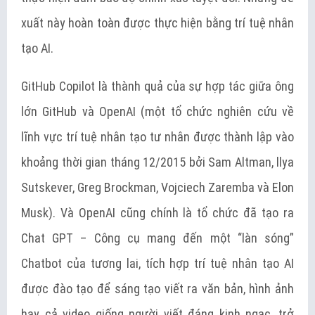
xuất này hoàn toàn được thực hiện bằng trí tuệ nhân
tạo AI.
GitHub Copilot là thành quả của sự hợp tác giữa ông
lớn GitHub và OpenAI (một tổ chức nghiên cứu về
lĩnh vực trí tuệ nhân tạo tư nhân được thành lập vào
khoảng thời gian tháng 12/2015 bởi Sam Altman, llya
Sutskever, Greg Brockman, Vojciech Zaremba và Elon
Musk). Và OpenAI cũng chính là tổ chức đã tạo ra
Chat GPT – Công cụ mang đến một “làn sóng”
Chatbot của tương lai, tích hợp trí tuệ nhân tạo AI
được đào tạo để sáng tạo viết ra văn bản, hình ảnh
hay cả video giống người viết đáng kinh ngạc, trở