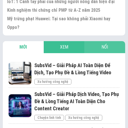
IoT: 1 Cánh tay phải của những người nông dân hiện đại
Kinh nghiệm thi chứng chỉ PMP từ A-Z năm 2025
Mỹ trừng phạt Huawei: Tại sao không phải Xiaomi hay
Oppo?
MỚI
XEM
NỔI
SubsVid – Giải Pháp AI Toàn Diện Để
Dịch, Tạo Phụ Đề & Lồng Tiếng Video
Xu hướng công nghệ
SubsVid – Giải Pháp Dịch Video, Tạo Phụ
Đề & Lồng Tiếng AI Toàn Diện Cho
Content Creator
Chuyện linh tinh
Xu hướng công nghệ