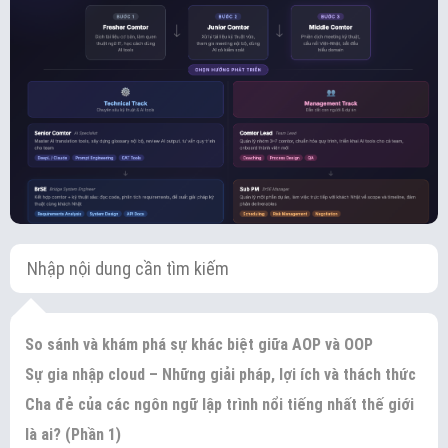
So sánh và khám phá sự khác biệt giữa AOP và OOP
Sự gia nhập cloud – Những giải pháp, lợi ích và thách thức
Cha đẻ của các ngôn ngữ lập trình nổi tiếng nhất thế giới
là ai? (Phần 1)