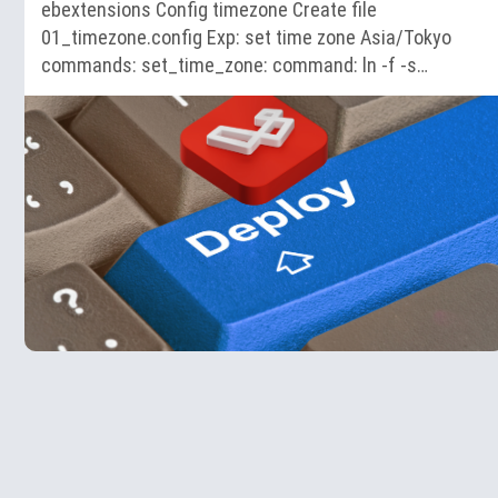
ebextensions Config timezone Create file
01_timezone.config Exp: set time zone Asia/Tokyo
commands: set_time_zone: command: ln -f -s…