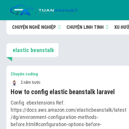
CHUYỆN NGHỀ NGHIỆP
CHUYỆN LINH TINH
XU HƯ
elastic beanstalk
Chuyện coding
2 năm trước
How to config elastic beanstalk laravel
Config .ebextensions Ref:
https://docs.aws.amazon.com/elasticbeanstalk/latest
/dg/environment-configuration-methods-
before.html#configuration-options-before-