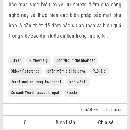
bảo mật. Việc hiểu rõ về ưu nhược điểm của công
nghệ này và thực hiện các biện pháp bảo mật phù
hợp là cần thiết để đảm bảo sự an toàn và hiệu quả
trong việc xác định kiểu dữ liệu trong tương lai.
Bun.sh
Gitflow là gì
Lĩnh vực trí tuệ nhân tạo
Object Reference
phần mềm giả lập Java
PLC là gì
Pure Function trong Javascript
sinh viên IT
So sánh WordPress và Drupal
Xcode
20 lượt xem
| 0 bình luận
0
Bình luận
Chia sẻ