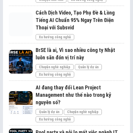
Cách Dịch Video, Tạo Phụ Đề & Lồng
Tiếng AI Chuẩn 95% Ngay Trên Điện
Thoại với Subsvid
Xu hướng công nghệ
BrSE là ai, Vì sao nhiều công ty Nhật
luôn săn đón vị trí này
Chuyện nghề nghiệp
Quản lý dự án
Xu hướng công nghệ
AI đang thay đổi Lean Project
Management như thế nào trong kỷ
nguyên số?
Quản lý dự án
Chuyện nghề nghiệp
Xu hướng công nghệ
Pool party và nỗi lo mất việc ngành IT