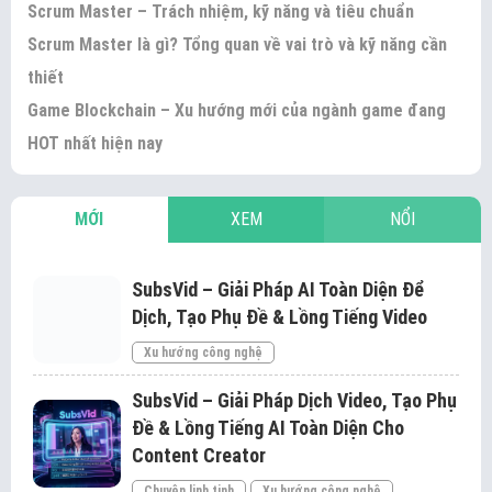
Scrum Master – Trách nhiệm, kỹ năng và tiêu chuẩn
Scrum Master là gì? Tổng quan về vai trò và kỹ năng cần
thiết
Game Blockchain – Xu hướng mới của ngành game đang
HOT nhất hiện nay
MỚI
XEM
NỔI
SubsVid – Giải Pháp AI Toàn Diện Để
Dịch, Tạo Phụ Đề & Lồng Tiếng Video
Xu hướng công nghệ
SubsVid – Giải Pháp Dịch Video, Tạo Phụ
Đề & Lồng Tiếng AI Toàn Diện Cho
Content Creator
Chuyện linh tinh
Xu hướng công nghệ