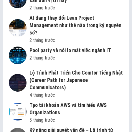
săn đón vị trí này
2 tháng trước
AI đang thay đổi Lean Project
Management như thế nào trong kỷ nguyên
số?
2 tháng trước
Pool party và nỗi lo mất việc ngành IT
2 tháng trước
Lộ Trình Phát Triển Cho Comtor Tiếng Nhật
(Career Path for Japanese
Communicators)
4 tháng trước
Tạo tài khoản AWS và tìm hiểu AWS
Organizations
5 tháng trước
Kỹ năng giải quyết vấn đề – Lộ trình từ