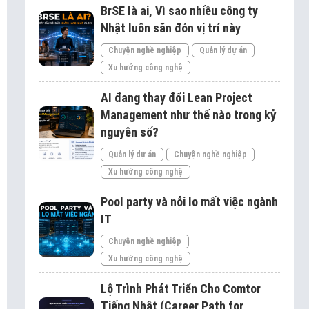
BrSE là ai, Vì sao nhiều công ty
Nhật luôn săn đón vị trí này
Chuyện nghề nghiệp
Quản lý dự án
Xu hướng công nghệ
AI đang thay đổi Lean Project
Management như thế nào trong kỷ
nguyên số?
Quản lý dự án
Chuyện nghề nghiệp
Xu hướng công nghệ
Pool party và nỗi lo mất việc ngành
IT
Chuyện nghề nghiệp
Xu hướng công nghệ
Lộ Trình Phát Triển Cho Comtor
Tiếng Nhật (Career Path for