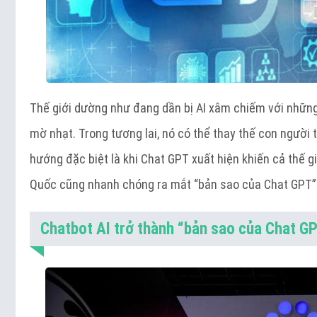
Thế giới dường như đang dần bị AI xâm chiếm với những 
mờ nhạt. Trong tương lai, nó có thể thay thế con người t
hướng đặc biệt là khi Chat GPT xuất hiện khiến cả thế gi
Quốc cũng nhanh chóng ra mắt “bản sao của Chat GPT” 
Chatbot AI trở thành “bản sao của Chat G