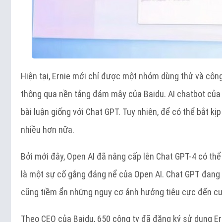
Hiện tại, Ernie mới chỉ được một nhóm dùng thử và côn
thông qua nền tảng đám mây của Baidu. AI chatbot của T
bài luận giống với Chat GPT. Tuy nhiên, để có thể bắt k
nhiều hơn nữa.
Bởi mới đây, Open AI đã nâng cấp lên Chat GPT-4 có thể 
là một sự cố gắng đáng nể của Open AI. Chat GPT đang
cũng tiềm ẩn những nguy cơ ảnh hưởng tiêu cực đến cu
Theo CEO của Baidu, 650 công ty đã đăng ký sử dụng Ern