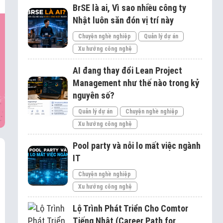
BrSE là ai, Vì sao nhiều công ty
Nhật luôn săn đón vị trí này
Chuyện nghề nghiệp
Quản lý dự án
Xu hướng công nghệ
AI đang thay đổi Lean Project
Management như thế nào trong kỷ
nguyên số?
Quản lý dự án
Chuyện nghề nghiệp
Xu hướng công nghệ
Pool party và nỗi lo mất việc ngành
IT
Chuyện nghề nghiệp
Xu hướng công nghệ
Lộ Trình Phát Triển Cho Comtor
Tiếng Nhật (Career Path for